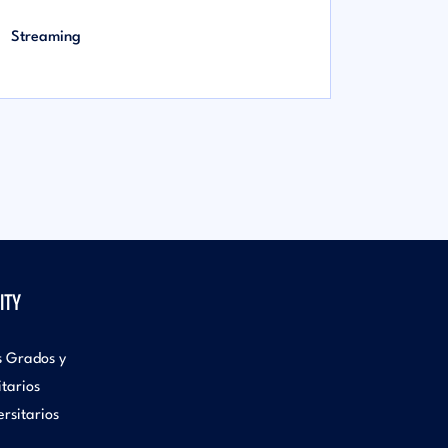
Streaming
ITY
s Grados y
itarios
rsitarios