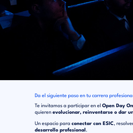
Da el siguiente paso en tu carrera profesiona
Te invitamos a participar en el
Open Day Onl
quieren
evolucionar, reinventarse o dar un
Un espacio para
conectar con ESIC
, resolv
desarrollo profesional
.