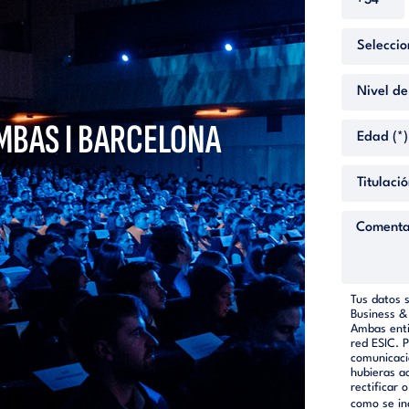
 MBAS I BARCELONA
Tus datos 
Business &
Ambas enti
red ESIC. 
comunicaci
hubieras a
rectificar 
como se in