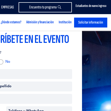
Estudiantes de nuevo ingreso
EMPRESAS
Encuentra tu programa
¿Dónde estamos?
Admisión y financiación
Institución
Solicitar información
RÍBETE EN EL EVENTO
?
No