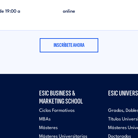
 de
19:00
a
online
INSCRÍBETE AHORA
ESIC BUSINESS &
ESIC UNIVERS
MARKETING SCHOOL
Ciclos Formativos
Grados, Doble
MBAs
Títulos Univers
Másteres
Másteres Unive
Másteres Universitarios
Doctorados