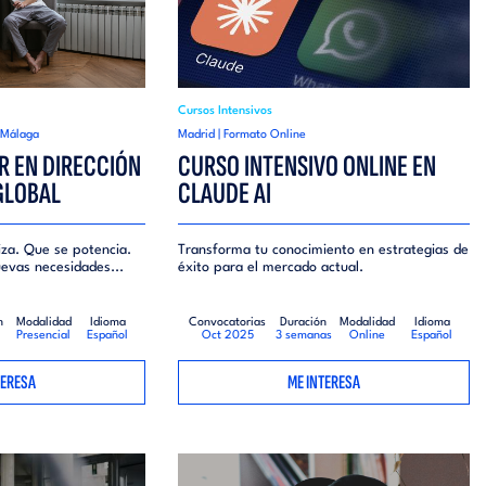
Cursos Intensivos
| Málaga
Madrid | Formato Online
R EN DIRECCIÓN
CURSO INTENSIVO ONLINE EN
GLOBAL
CLAUDE AI
iza. Que se potencia.
Transforma tu conocimiento en estrategias de
evas necesidades...
éxito para el mercado actual.
n
Modalidad
Idioma
Convocatorias
Duración
Modalidad
Idioma
Presencial
Español
Oct 2025
3 semanas
Online
Español
TERESA
ME INTERESA