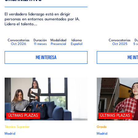
El verdadero liderazgo está en dirigir
personas en entornos aumentados por IA.
Lidera el talento...
Convocatorias
Duración
Modalidad
Idioma
Convocatorias
Du
Oct 2026
11 meses
Presencial
Español
Oct 2025
5 
ME INTERESA
ME IN
ÚLTIMAS PLAZAS
ÚLTIMAS PLAZAS
Técnico Superior
Grado
Madrid
Madrid