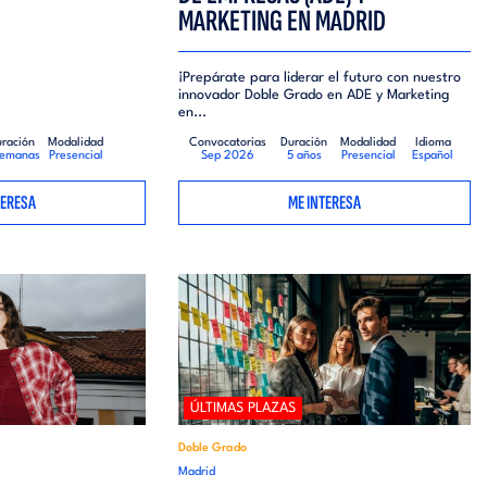
MARKETING EN MADRID
¡Prepárate para liderar el futuro con nuestro
innovador Doble Grado en ADE y Marketing
en...
ración
Modalidad
Convocatorias
Duración
Modalidad
Idioma
semanas
Presencial
Sep 2026
5 años
Presencial
Español
TERESA
ME INTERESA
ÚLTIMAS PLAZAS
Doble Grado
Madrid