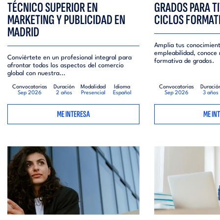
TÉCNICO SUPERIOR EN
GRADOS PARA T
MARKETING Y PUBLICIDAD EN
CICLOS FORMAT
MADRID
Amplia tus conocimient
empleabilidad, conoce 
Conviértete en un profesional integral para
formativa de grados.
afrontar todos los aspectos del comercio
global con nuestra...
Convocatorias
Duración
Modalidad
Idioma
Convocatorias
Duració
Sep 2026
2 años
Presencial
Español
Sep 2026
3 años
ME INTERESA
ME IN