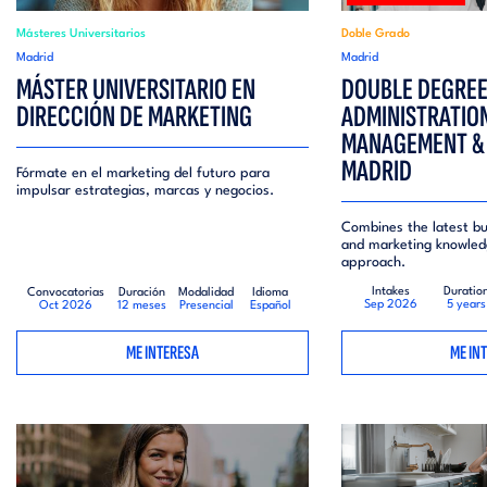
Másteres Universitarios
Doble Grado
Madrid
Madrid
MÁSTER UNIVERSITARIO EN
DOUBLE DEGREE
DIRECCIÓN DE MARKETING
ADMINISTRATIO
MANAGEMENT & 
MADRID
Fórmate en el marketing del futuro para
impulsar estrategias, marcas y negocios.
Combines the latest 
and marketing knowledg
approach.
Intakes
Duratio
Convocatorias
Duración
Modalidad
Idioma
Sep 2026
5 years
Oct 2026
12 meses
Presencial
Español
ME INTERESA
ME IN