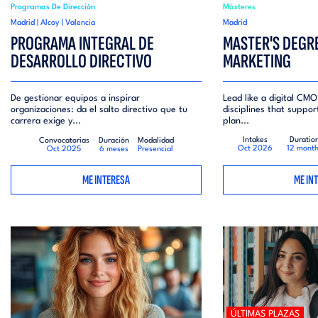
Programas De Dirección
Másteres
Madrid | Alcoy | Valencia
Madrid
PROGRAMA INTEGRAL DE
MASTER'S DEGRE
DESARROLLO DIRECTIVO
MARKETING​
De gestionar equipos a inspirar
Lead like a digital CMO
organizaciones: da el salto directivo que tu
disciplines that suppor
carrera exige y...
plan...
Intakes
Duratio
Convocatorias
Duración
Modalidad
Oct 2026
12 mont
Oct 2025
6 meses
Presencial
ME INTERESA
ME IN
ÚLTIMAS PLAZAS