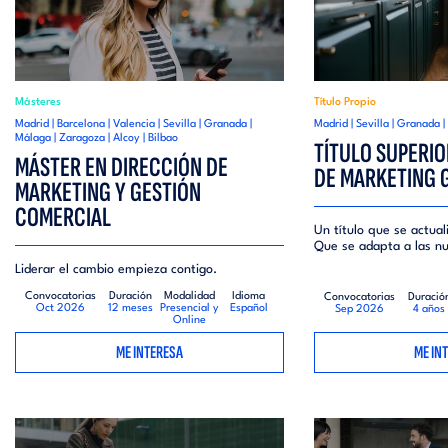
Másteres
Título Propio
Madrid | Barcelona | Valencia | Sevilla | Granada |
Madrid | Sevilla | Granada 
Málaga | Zaragoza | Alcoy | Bilbao
TÍTULO SUPERIO
MÁSTER EN DIRECCIÓN DE
DE MARKETING 
MARKETING Y GESTIÓN
COMERCIAL
Un título que se actual
Que se adapta a las nu
Liderar el cambio empieza contigo.
Convocatorias
Duración
Modalidad
Idioma
Convocatorias
Duració
Oct 2026
12 meses
Presencial y
Español
Sep 2026
4 años
Online
ME INTERESA
ME IN