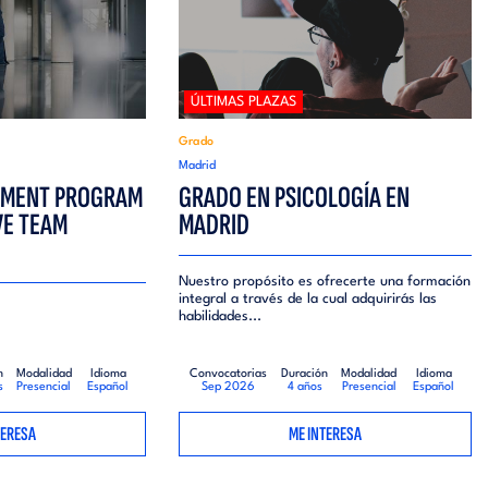
ÚLTIMAS PLAZAS
Grado
Madrid
EMENT PROGRAM
GRADO EN PSICOLOGÍA EN
E TEAM
MADRID
Nuestro propósito es ofrecerte una formación
integral a través de la cual adquirirás las
habilidades...
n
Modalidad
Idioma
Convocatorias
Duración
Modalidad
Idioma
s
Presencial
Español
Sep 2026
4 años
Presencial
Español
TERESA
ME INTERESA