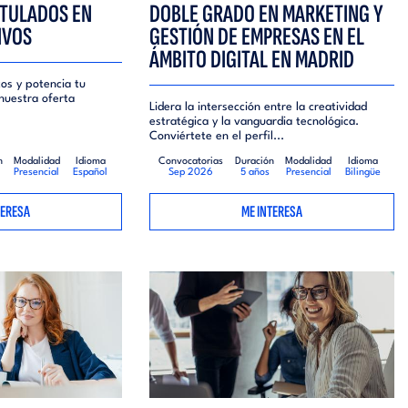
ITULADOS EN
DOBLE GRADO EN MARKETING Y
IVOS
GESTIÓN DE EMPRESAS EN EL
ÁMBITO DIGITAL EN MADRID
os y potencia tu
nuestra oferta
Lidera la intersección entre la creatividad
estratégica y la vanguardia tecnológica.
Conviértete en el perfil...
n
Modalidad
Idioma
Convocatorias
Duración
Modalidad
Idioma
Presencial
Español
Sep 2026
5 años
Presencial
Bilingüe
TERESA
ME INTERESA