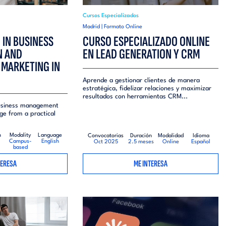
Cursos Especializados
Madrid | Formato Online
 IN BUSINESS
CURSO ESPECIALIZADO ONLINE
N AND
EN LEAD GENERATION Y CRM
MARKETING IN
Aprende a gestionar clientes de manera
estratégica, fidelizar relaciones y maximizar
resultados con herramientas CRM...
business management
e from a practical
n
Modality
Language
Convocatorias
Duración
Modalidad
Idioma
Campus-
English
Oct 2025
2.5 meses
Online
Español
based
TERESA
ME INTERESA