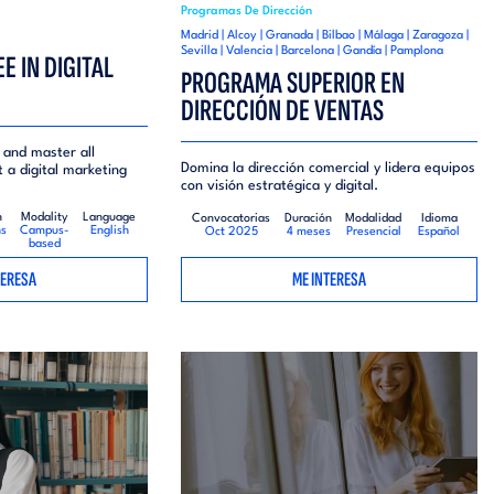
Programas De Dirección
Madrid | Alcoy | Granada | Bilbao | Málaga | Zaragoza |
Sevilla | Valencia | Barcelona | Gandía | Pamplona
E IN DIGITAL
PROGRAMA SUPERIOR EN
DIRECCIÓN DE VENTAS
 and master all
Domina la dirección comercial y lidera equipos
t a digital marketing
con visión estratégica y digital.
n
Modality
Language
Convocatorias
Duración
Modalidad
Idioma
hs
Campus-
English
Oct 2025
4 meses
Presencial
Español
based
TERESA
ME INTERESA