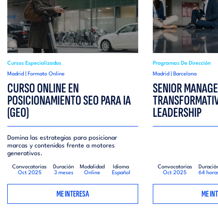
Cursos Especializados
Programas De Dirección
Madrid | Formato Online
Madrid | Barcelona
CURSO ONLINE EN
SENIOR MANAG
POSICIONAMIENTO SEO PARA IA
TRANSFORMATIV
(GEO)
LEADERSHIP
Domina las estrategias para posicionar
marcas y contenidos frente a motores
generativos.
Convocatorias
Duración
Modalidad
Idioma
Convocatorias
Duració
Oct 2025
3 meses
Online
Español
Oct 2025
64 hora
ME INTERESA
ME IN