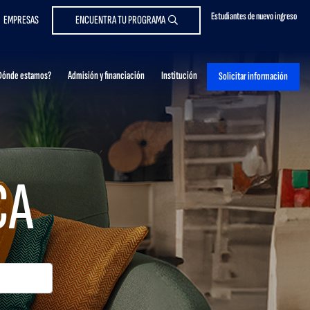
Estudiantes de nuevo ingreso
EMPRESAS
ENCUENTRA TU PROGRAMA
Dónde estamos?
Admisión y financiación
Institución
Solicitar información
CA