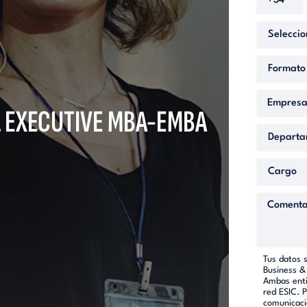
L EXECUTIVE MBA-EMBA
Tus datos 
Business &
Ambas enti
red ESIC. 
comunicaci