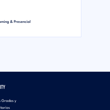
aming & Presencial
ITY
s Grados y
itarios