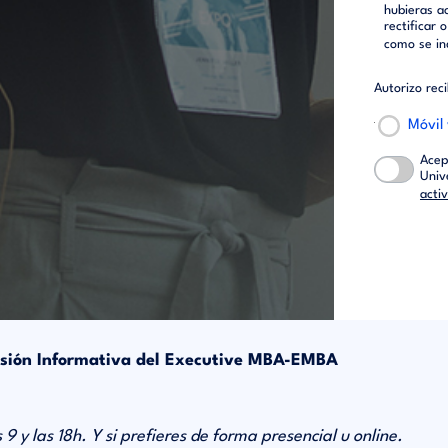
hubieras a
rectificar 
como se in
Autorizo rec
Móvil
Acep
Univ
acti
sión Informativa del Executive MBA-EMBA
9 y las 18h. Y si prefieres de forma presencial u online.