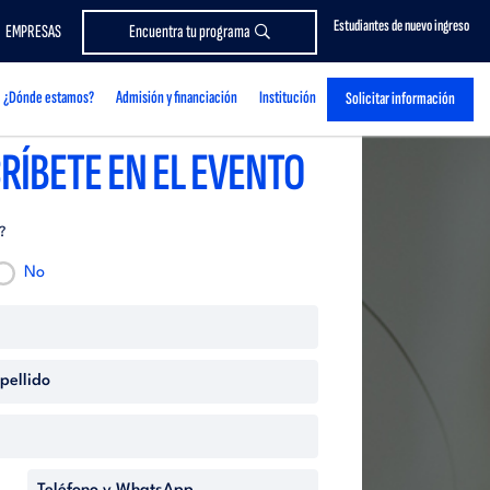
Estudiantes de nuevo ingreso
EMPRESAS
Encuentra tu programa
¿Dónde estamos?
Admisión y financiación
Institución
Solicitar información
RÍBETE EN EL EVENTO
?
No