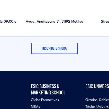
 de
09:00
a
Avda. Anaitasuna 31, 31192 Mutilva
Stre
INSCRÍBETE AHORA
ESIC BUSINESS &
ESIC UNIVERS
MARKETING SCHOOL
Ciclos Formativos
Grados, Doble
MBAs
Títulos Univers