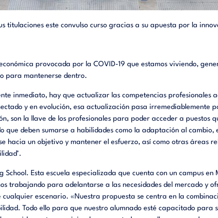
 titulaciones este convulso curso gracias a su apuesta por la innova
a y económica provocada por la COVID-19 que estamos viviendo, gene
mo para mantenerse dentro.
nte inmediato, hay que actualizar las competencias profesionales a
ctado y en evolución, esa actualización pasa irremediablemente po
ión, son la llave de los profesionales para poder acceder a puestos 
 que deben sumarse a habilidades como la adaptación al cambio, el t
se hacia un objetivo y mantener el esfuerzo, así como otras áreas re
lidad’.
g School. Esta escuela especializada que cuenta con un campus en M
años trabajando para adelantarse a las necesidades del mercado y o
 cualquier escenario. «Nuestra propuesta se centra en la combinaci
lidad. Todo ello para que nuestro alumnado esté capacitado para ser