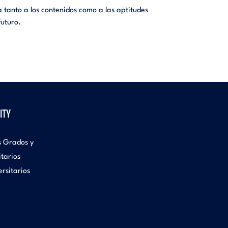
 tanto a los contenidos como a las aptitudes
futuro.
ITY
s Grados y
itarios
rsitarios