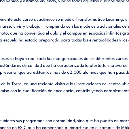
a venido y estamos viviendo, y para todos aquellos que nos depare e
plementó este curso académico su modelo Transformative Learning, u
onarse, vivir y trabajar, rompiendo con los modelos tradicionales de
moto, que ha convertido el aula y el campus en espacios infinitos gra
la escuela ha estado preparada para todas las eventualidades y los
meses se hayan realizado las inauguraciones de los diferentes curso
os estándares de calidad que ha caracterizado la oferta formativa de
mpresarial que acreditan los más de 62.000 alumnos que han pasado 
e la Torre, en una reciente visita a las instalaciones del centro ubi
iso con la cualificación de excelencia, contribuyendo notablemente 
 cubierto sus programas con normalidad, sino que ha puesto en marc
 pionera en ESIC que ha comenzado a impartirse en el campus de M