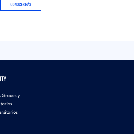
CONOCER MÁS
ITY
s Grados y
itarios
rsitarios