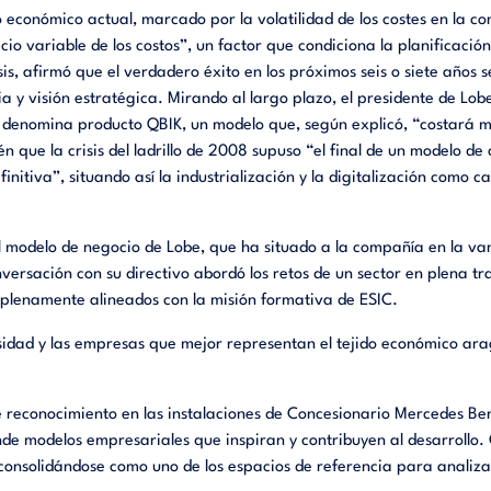
 económico actual, marcado por la volatilidad de los costes en la c
ecio variable de los costos”, un factor que condiciona la planificació
sis, afirmó que el verdadero éxito en los próximos seis o siete años
ia y visión estratégica. Mirando al largo plazo, el presidente de 
e denomina producto QBIK, un modelo que, según explicó, “costará m
 que la crisis del ladrillo de 2008 supuso “el final de un modelo d
nitiva”, situando así la industrialización y la digitalización como c
 modelo de negocio de Lobe, que ha situado a la compañía en la van
nversación con su directivo abordó los retos de un sector en plena tra
es plenamente alineados con la misión formativa de ESIC.
rsidad y las empresas que mejor representan el tejido económico arag
de reconocimiento en las instalaciones de Concesionario Mercedes Be
unde modelos empresariales que inspiran y contribuyen al desarrollo. 
 consolidándose como uno de los espacios de referencia para analiza