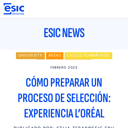
Pasar
al
contenido
principal
Main
navigation
ESIC NEWS
UNIVERSITY
ÁREAS
CICLOS FORMATIVOS
GRADO
EMPLEABILIDAD
FEBRERO 2025
CÓMO PREPARAR UN
PROCESO DE SELECCIÓN:
EXPERIENCIA L’ORÉAL