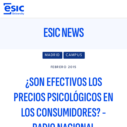
Pasar
al
contenido
principal
Main
navigation
ESIC NEWS
MADRID
CAMPUS
FEBRERO 2015
¿SON EFECTIVOS LOS
PRECIOS PSICOLÓGICOS EN
LOS CONSUMIDORES? -