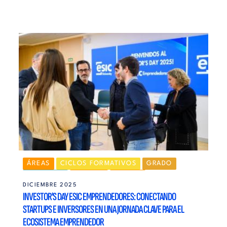
ÁREAS
CICLOS FORMATIVOS
GRADO
MÁSTERES
CAMPUS
MADRID
DICIEMBRE 2025
EMPRENDIMIENTO
EMPRENDEDORES
INVESTOR'S DAY ESIC EMPRENDEDORES: CONECTANDO
STARTUPS E INVERSORES EN UNA JORNADA CLAVE PARA EL
ECOSISTEMA EMPRENDEDOR