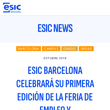
Pasar
al
contenido
principal
Main
navigation
ESIC NEWS
BARCELONA
CAMPUS
GRADO
ÁREAS
NOTICIAS
ALUMNI
MÁSTERES
OCTUBRE 2019
ESIC BARCELONA
CELEBRARÁ SU PRIMERA
EDICIÓN DE LA FERIA DE