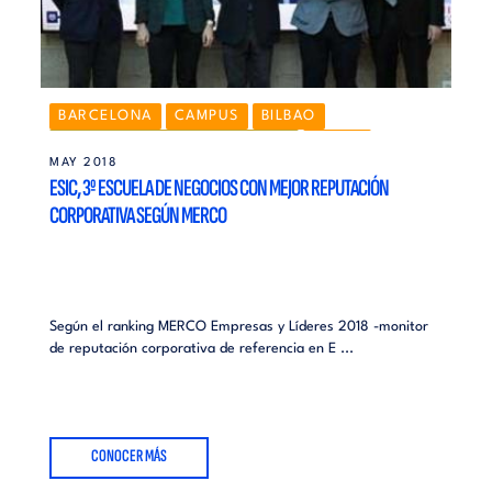
BARCELONA
CAMPUS
BILBAO
ESIC CORPORATE EDUCATION
ÁREAS
MAY 2018
GALICIA
GRADO
GRANADA
MADRID
ESIC, 3º ESCUELA DE NEGOCIOS CON MEJOR REPUTACIÓN
MÁLAGA
NAVARRA
MÁSTERES
CORPORATIVA SEGÚN MERCO
RANKINGS Y RECONOCIMIENTOS
INSTITUCIÓN
SEVILLA
VALENCIA
ZARAGOZA
Según el ranking MERCO Empresas y Líderes 2018 -monitor
de reputación corporativa de referencia en E ...
CONOCER MÁS