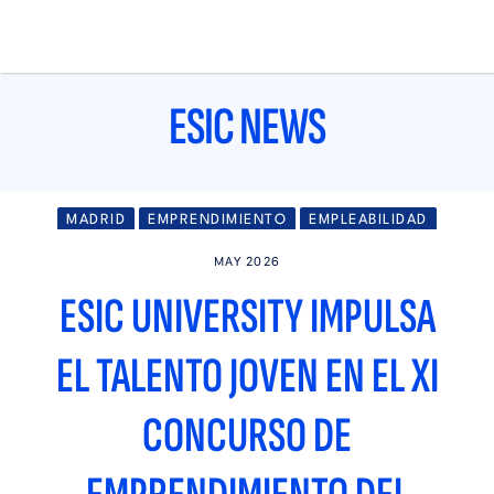
Pasar
al
contenido
principal
Main
ESIC NEWS
navigation
MADRID
EMPRENDIMIENTO
EMPLEABILIDAD
MAY 2026
ESIC UNIVERSITY IMPULSA
EL TALENTO JOVEN EN EL XI
CONCURSO DE