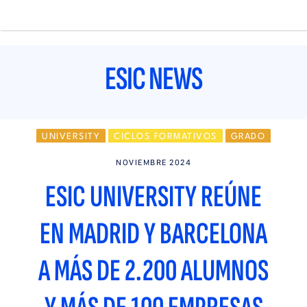
Pasar
al
contenido
Main
principal
navigation
ESIC NEWS
UNIVERSITY
CICLOS FORMATIVOS
GRADO
BARCELONA
MADRID
EMPLEABILIDAD
NOVIEMBRE 2024
ESIC UNIVERSITY REÚNE
EN MADRID Y BARCELONA
A MÁS DE 2.200 ALUMNOS