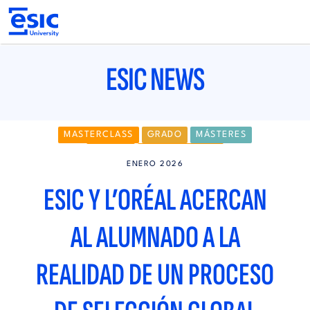
Pasar
al
contenido
principal
Main
navigation
ESIC NEWS
MASTERCLASS
GRADO
MÁSTERES
MADRID
EMPLEABILIDAD
ENERO 2026
ESIC Y L’ORÉAL ACERCAN
AL ALUMNADO A LA
REALIDAD DE UN PROCESO