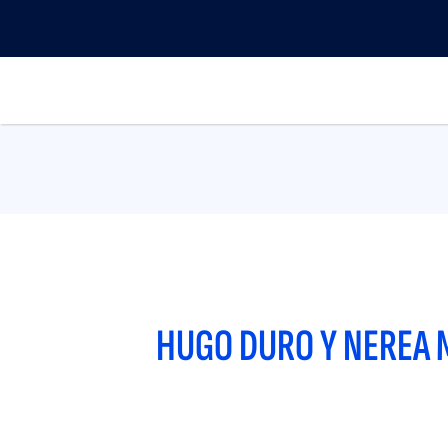
Pasar
Menu
al
top
contenido
Main
principal
navigation
HUGO DURO Y NEREA 