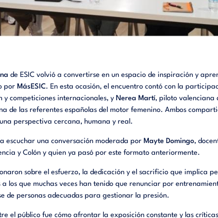
ana
de ESIC volvió a convertirse en un espacio de inspiración y apre
do por
MásESIC
. En esta ocasión, el encuentro contó con la participa
n y competiciones internacionales, y
Nerea Martí
, piloto valenciana
a de las referentes españolas del motor femenino. Ambos compartie
e una perspectiva cercana, humana y real.
 para escuchar una conversación moderada por
Mayte Domingo
, docen
lencia y Colón y quien ya pasó por este formato anteriormente.
onaron sobre el esfuerzo, la dedicación y el sacrificio que implica 
 a los que muchas veces han tenido que renunciar por entrenamiento
se de personas adecuadas para gestionar la presión.
e el público fue cómo afrontar la exposición constante y las crítica