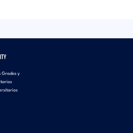
ITY
s Grados y
itarios
rsitarios