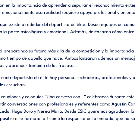
n en la importancia de aprender a separar el reconocimiento exter
ar emocionalmente esa realidad requiere apoyo profesional y un ent
 que existe alrededor del deportista de élite. Desde equipos de comu
jan la parte psicológica y emocional. Además, destacaron cómo entr
á preparando su futuro más allá de la competición y la importanci
ismo tiempo de aquello que hace. Ambos lanzaron además un mensaje
tas y aprender también de los fracasos.
 cada deportista de élite hay personas luchadoras, profesionales 
 les escuchan.
e reuniones y coloquios “Una cerveza con…” celebrados durante este 
tir conversaciones con profesionales y referentes como
Agustín Car
 Ledó
,
Hugo Duro
y
Nerea Martí
. Desde ESIC queremos agradecer la 
posible este formato, así como la respuesta del alumnado, que ha 