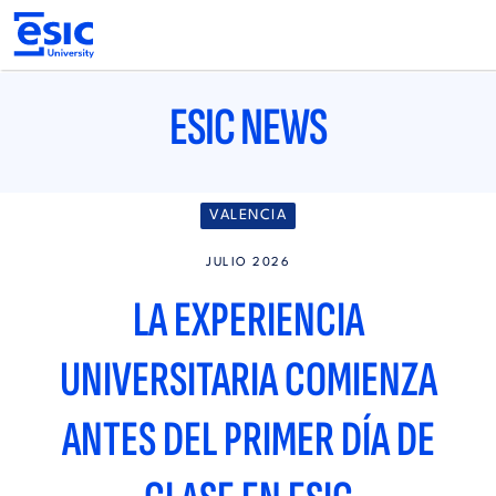
Pasar
al
contenido
principal
Main
navigation
ESIC NEWS
VALENCIA
JULIO 2026
LA EXPERIENCIA
UNIVERSITARIA COMIENZA
ANTES DEL PRIMER DÍA DE