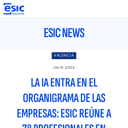
Pasar
al
contenido
principal
Main
navigation
ESIC NEWS
VALENCIA
JULIO 2026
LA IA ENTRA EN EL
ORGANIGRAMA DE LAS
EMPRESAS: ESIC REÚNE A