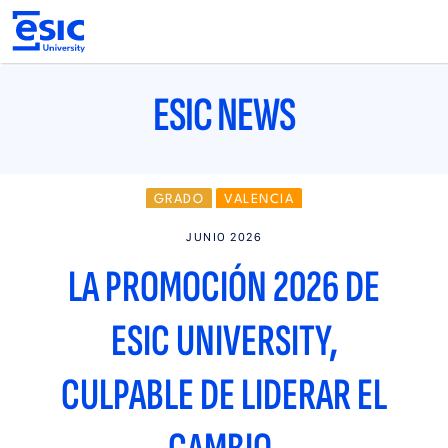
Pasar
al
contenido
principal
Main
navigation
ESIC NEWS
GRADO
VALENCIA
JUNIO 2026
LA PROMOCIÓN 2026 DE
ESIC UNIVERSITY,
CULPABLE DE LIDERAR EL