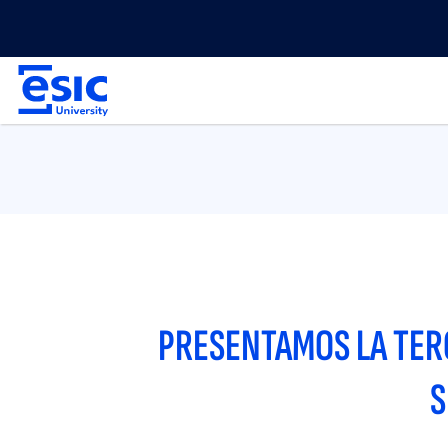
Pasar
Menu
al
top
contenido
Main
principal
navigation
PRESENTAMOS LA TER
S