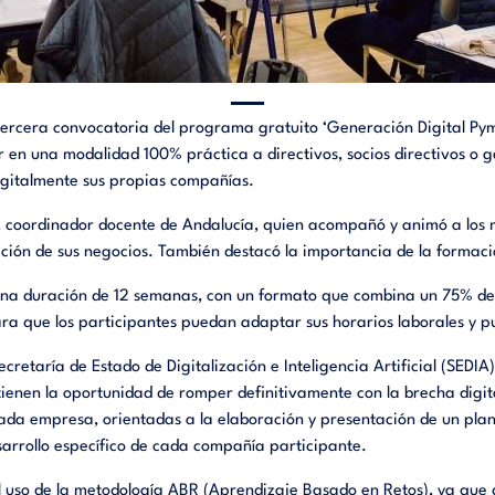
tercera convocatoria del programa gratuito ‘Generación Digital Pym
ar en una modalidad 100% práctica a directivos, socios directivos 
igitalmente sus propias compañías.
, coordinador docente de Andalucía, quien acompañó y animó a los
ión de sus negocios. También destacó la importancia de la formació
una duración de 12 semanas, con un formato que combina un 75% de 
ra que los participantes puedan adaptar sus horarios laborales y pu
cretaría de Estado de Digitalización e Inteligencia Artificial (SEDIA
 tienen la oportunidad de romper definitivamente con la brecha digit
da empresa, orientadas a la elaboración y presentación de un plan 
sarrollo específico de cada compañía participante.
el uso de la metodología ABR (Aprendizaje Basado en Retos), ya que