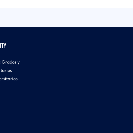
ITY
s Grados y
itarios
rsitarios