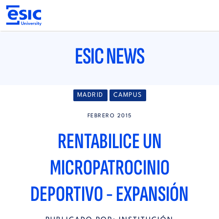
Pasar
al
contenido
principal
Main
navigation
ESIC NEWS
MADRID
CAMPUS
FEBRERO 2015
RENTABILICE UN
MICROPATROCINIO
DEPORTIVO - EXPANSIÓN