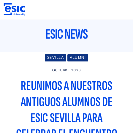
Pasar
al
contenido
principal
Main
navigation
ESIC NEWS
SEVILLA
ALUMNI
OCTUBRE 2023
REUNIMOS A NUESTROS
ANTIGUOS ALUMNOS DE
ESIC SEVILLA PARA