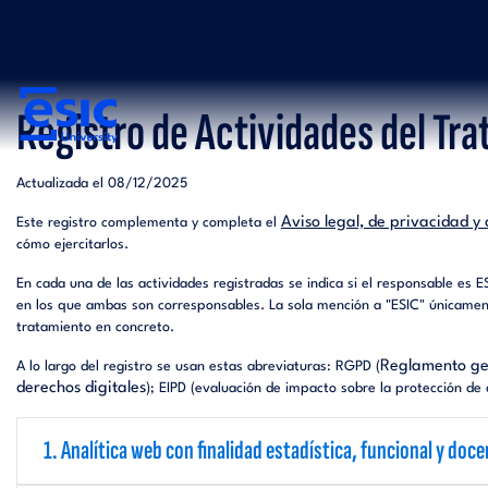
Pasar
Menu
al
top
contenido
principal
Main
navigation
Registro de Actividades del Tra
Actualizada el 08/12/2025
Aviso legal, de privacidad y 
Este registro complementa y completa el
cómo ejercitarlos.
En cada una de las actividades registradas se indica si el responsable es
en los que ambas son corresponsables. La sola mención a "ESIC" únicamente
tratamiento en concreto.
Reglamento gen
A lo largo del registro se usan estas abreviaturas: RGPD (
derechos digitales
); EIPD (evaluación de impacto sobre la protección de
1. Analítica web con finalidad estadística, funcional y doc