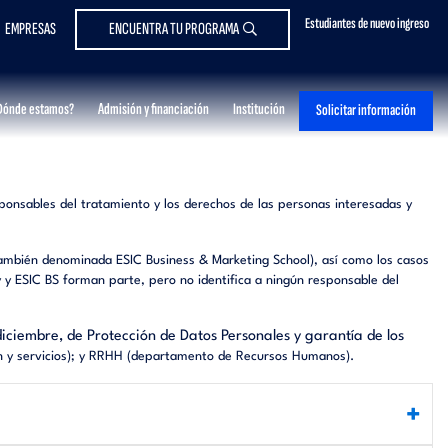
Estudiantes de nuevo ingreso
EMPRESAS
ENCUENTRA TU PROGRAMA
Dónde estamos?
Admisión y financiación
Institución
Solicitar información
esponsables del tratamiento y los derechos de las personas interesadas y
(también denominada ESIC Business & Marketing School), así como los casos
 y ESIC BS forman parte, pero no identifica a ningún responsable del
iciembre, de Protección de Datos Personales y garantía de los
ión y servicios); y RRHH (departamento de Recursos Humanos).