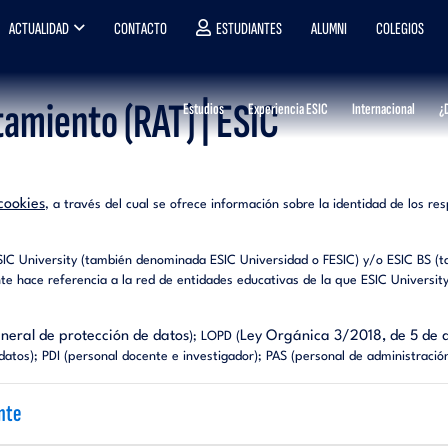
ACTUALIDAD
CONTACTO
ESTUDIANTES
ALUMNI
COLEGIOS
tamiento (RAT) | ESIC
Estudios
Experiencia ESIC
Internacional
¿
cookies
, a través del cual se ofrece información sobre la identidad de los r
 ESIC University (también denominada ESIC Universidad o FESIC) y/o ESIC BS 
 hace referencia a la red de entidades educativas de la que ESIC University
eral de protección de datos
Ley Orgánica 3/2018, de 5 de d
); LOPD (
 datos); PDI (personal docente e investigador); PAS (personal de administrac
ente