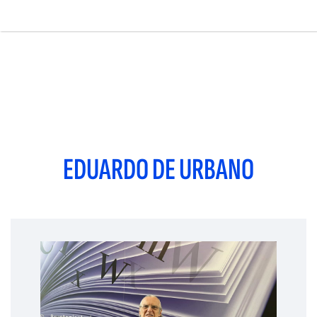
Pasar
al
contenido
Main
principal
navigation
EDUARDO DE URBANO