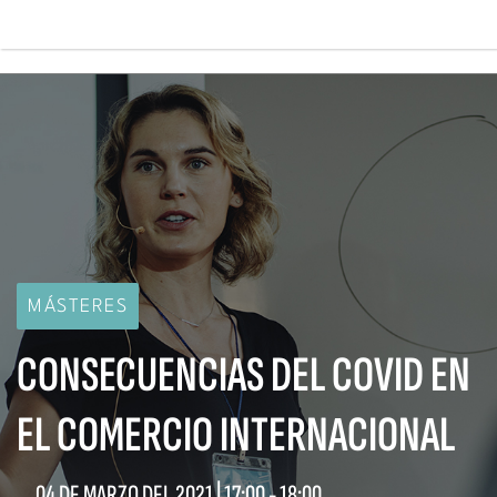
Pasar
al
contenido
Main
principal
navigation
MÁSTERES
CONSECUENCIAS DEL COVID EN
EL COMERCIO INTERNACIONAL
04 DE MARZO DEL 2021 |
17:00
-
18:00