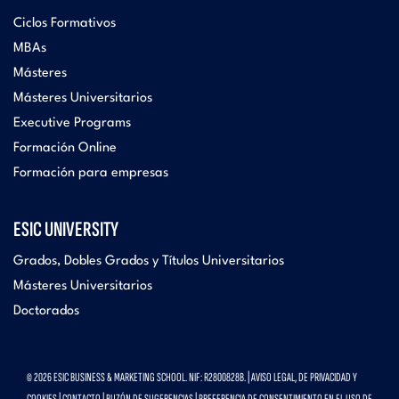
Ciclos Formativos
MBAs
Másteres
Másteres Universitarios
Executive Programs
Formación Online
Formación para empresas
ESIC UNIVERSITY
Grados, Dobles Grados y Títulos Universitarios
Másteres Universitarios
Doctorados
© 2026 ESIC BUSINESS & MARKETING SCHOOL. NIF: R2800828B. |
AVISO LEGAL, DE PRIVACIDAD Y
COOKIES
|
CONTACTO
|
BUZÓN DE SUGERENCIAS
|
PREFERENCIA DE CONSENTIMIENTO EN EL USO DE