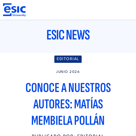
Pasar
al
contenido
principal
Main
ESIC NEWS
navigation
EDITORIAL
JUNIO 2026
CONOCE A NUESTROS
AUTORES: MATÍAS
MEMBIELA POLLÁN