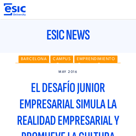
Pasar
al
contenido
principal
Main
navigation
ESIC NEWS
BARCELONA
CAMPUS
EMPRENDIMIENTO
EMPRENDEDORES
GRADO
ÁREAS
MADRID
MAY 2016
EL DESAFÍO JUNIOR
EMPRESARIAL SIMULA LA
REALIDAD EMPRESARIAL Y