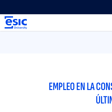
Pasar
Menu
al
top
contenido
Main
principal
navigation
EMPLEO EN LA CON
ÚLTI