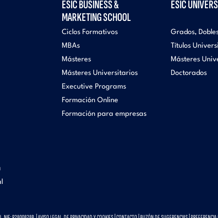
ESIC BUSINESS &
ESIC UNIVERS
MARKETING SCHOOL
Ciclos Formativos
Grados, Doble
MBAs
Títulos Univers
Másteres
Másteres Unive
Másteres Universitarios
Doctorados
Executive Programs
Formación Online
Formación para empresas
a
l
 NIF: R2800828B. |
AVISO LEGAL, DE PRIVACIDAD Y COOKIES
|
CONTACTO
|
BUZÓN DE SUGERENCIAS
|
PREFERENCIA 