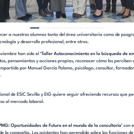
ecer a nuestros alumnos tanto del área universitaria como de posg
cnología
y
desarrollo
profesional,
entre otros.
noviembre han sido
el ‘
Taller Autoconocimiento en la búsqueda de e
tos, pensamientos y acciones propias, reconocer cómo los perciben o
do impartido por Manuel García Palomo, psicólogo, consultor, formad
.
ional de ESIC Sevilla y EIG quiere seguir ofreciendo recursos que pe
eso al mercado laboral.
PMG: Oportunidades de Futuro en el mundo de la consultoría’
con e
e la compañía. Los asistentes han aprendido sobre las funciones de u