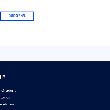
CONOCER MÁS
ITY
s Grados y
itarios
rsitarios