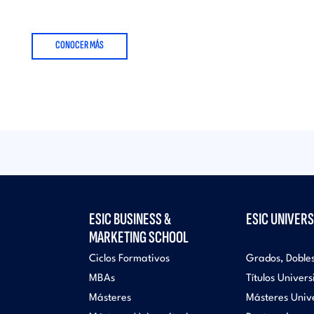
CONOCER MÁS
ESIC BUSINESS &
ESIC UNIVERS
MARKETING SCHOOL
Ciclos Formativos
Grados, Doble
MBAs
Títulos Univers
Másteres
Másteres Unive