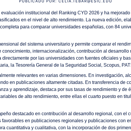
PUBLICADO POR:
CELIA.TEBAR@ESIC.EDU
 la evaluación institucional del Ranking CYD 2026 y ha mejorad
lasificados en el nivel de alto rendimiento. La nueva edición, 
 completa para comparar universidades españolas, con 84 univ
ensional del sistema universitario y permite comparar el rend
e conocimiento, internacionalización, contribución al desarrollo 
 directamente por las universidades con fuentes oficiales y ba
taria, la Tesorería General de la Seguridad Social, Scopus, P
almente relevantes en varias dimensiones. En investigación, al
ndo en publicaciones altamente citadas. En transferencia de co
nza y aprendizaje, destaca por sus tasas de rendimiento y de é
ariables de alto rendimiento, entre ellas el cuarto puesto en ti
eño destacado en contribución al desarrollo regional, con el 
 favorables en publicaciones regionales y publicaciones con em
ra cuantitativa y cualitativa, con la incorporación de dos prime