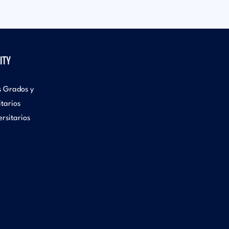
ITY
s Grados y
itarios
rsitarios