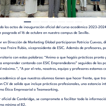
do los actos de inauguración oficial del curso académico 2023-202
e posgrado el 16 de octubre en nuestro campus de Sevilla.
or en Dirección de Marketing Global participaron Patricia Cuevas, d
eresa Freire Rubio, vicepresidenta de ESIC. Además de profesores, p
rsitario con estas palabras: “Animo a que hagáis prácticas pronto p
l o a emprender contando con ESIC Emprendedores” seguidas de las 
al máximo.”, “A por el reto, nosotros, equipo y profesores estamos ce
cadémico al que nuestros alumnos tienen que hacer frente, que tras f
o un CV de salida que incluye prácticas profesionales, una estancia i
como Ética Empresarial o
Teamworking
.
r oficial de Cambridge, se compromete a facilitar toda la informaci
omo mínimo el B2.