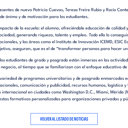
resentes de nuevo
Patricia Cuevas, Teresa Freire Rubio y Rocío Can
 de ánimo y de motivación para los estudiantes.
impacto de la escuela: el alumno, ofreciéndole educación de calidad
sociedad, generando riqueza, talento y empleo. Todo ello lo
consegui
ionales, y las áreas como el Instituto de Innovación ICEMD, ESIC Ed
bjetivo, aseguran, que es el de “transformar personas para hacer u
 los estudiantes de grado y posgrado están inmersos en las activid
 negocio, al tiempo que se familiarizan con el enfoque educativo de
ariedad de programas universitarios y de posgrado enmarcados en
acionales, comunicación y publicidad, recursos humanos, logística y 
va internacional en ciudades como Washington D.C., Miami, Mérida (
stas formativas personalizadas para organizaciones privadas y pú
VOLVER AL LISTADO DE NOTICIAS