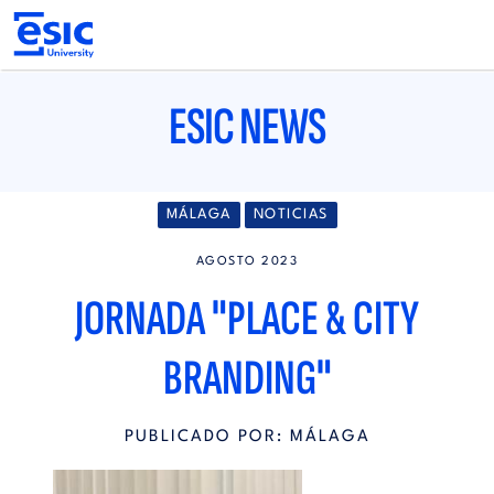
Pasar
al
contenido
principal
Main
navigation
ESIC NEWS
MÁLAGA
NOTICIAS
AGOSTO 2023
JORNADA "PLACE & CITY
BRANDING"
PUBLICADO POR: MÁLAGA