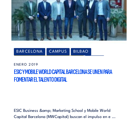
BARCELONA
CAMPUS
BILBAO
ESIC CORPORATE EDUCATION
ÁREAS
ENERO 2019
GALICIA
GRANADA
MADRID
MÁLAGA
ESIC Y MOBILE WORLD CAPITAL BARCELONA SE UNEN PARA
NAVARRA
NOTICIAS
ALUMNI
MÁSTERES
FOMENTAR EL TALENTO DIGITAL
SEVILLA
VALENCIA
ZARAGOZA
ESIC Business &amp; Marketing School y Mobile World
Capital Barcelona (MWCapital) buscan el impulso en e ...