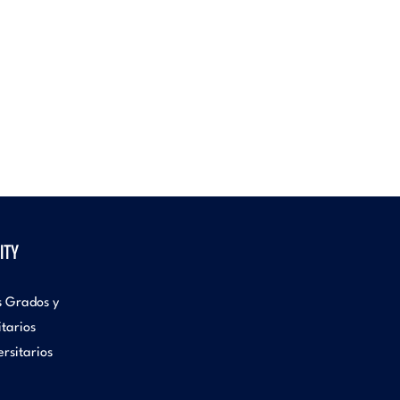
ITY
s Grados y
itarios
rsitarios