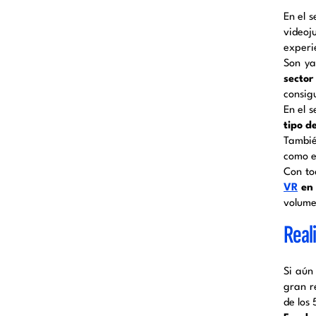
En el s
videoj
experi
Son ya
sector
consig
En el s
tipo d
Tambi
como e
Con to
VR
en 
volume
Real
Si aún
gran r
de los