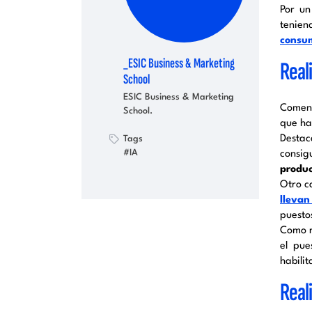
Por un
tenien
consu
_ESIC Business & Marketing
Real
School
ESIC Business & Marketing
Comenz
School.
que ha
Destac
Tags
#IA
consig
produc
Otro c
llevan
puesto
Como 
el pue
habili
Real