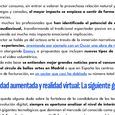
ector consumo, sin entrar a valorar la provechosa relación natural y 
uegos y consolas,
el mayor impacto se empieza a sentir de forma 
encias.
 muchos los profesionales que
han identificado el potencial de 
 audiovisual,
transformando al tradicional espectador pasivo en u
uiendo así mucho más impacto emocional e implicación.
ector se habla ya del octavo arte a través de la inmersión narrativa
e experiencias,
premiando por ejemplo con un Oscar una obra de re
én otorgando
Emmys
a propuestas que incluyen
nuevos tipos de 
s el video volumétrico.
da esta base
se entienden mejor grandes noticias para el consum
el círculo de bellas artes en Madrid
o que en España los centros 
n de facturación, en
un sector que casi ha doblado
su número total
idad aumentada y realidad virtual: La siguiente g
 queda alguna duda sobre la fortaleza de la candidatura de las tec
evolución digital,
siempre es oportuno analizar el nivel de interés
 5 gigantes tecnológicos que dominan el mercado (el conocido com