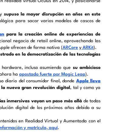
n realidad virtual Oculus en 2014, y posicionarse
 y
supuso la mayor disrupción en años en este
ológica para sacar varios modelos de cascos de
an
para la creación online de experiencias de
ional negocio de retail online, aprovechando las
Apple ofrecen de forma nativa (
ARCore
y
ARKit
).
strado en la democratización de las tecnologías
s hardware, incluso asumiendo que
su ambicioso
ahora ha
apostado fuerte por Magic Leap
).
o diario del consumidor final, donde
Apple lleva
 la nueva gran revolución digital
, tal y como ya
gías inmersivas vayan un paso más allá
de todas
lución digital de los próximos años debido a su
ontenidos en Realidad Virtual y Aumentada con el
información y matrícula, aquí
.