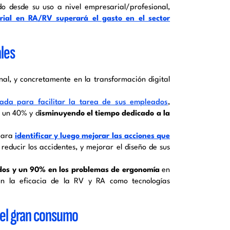
do desde su uso a nivel empresarial/profesional,
rial en RA/RV superará el gasto en el sector
ales
al, y concretamente en la transformación digital
tada para facilitar la tarea de sus empleados
,
n un 40% y d
isminuyendo el tiempo dedicado a la
 para
identificar y luego mejorar las acciones que
reducir los accidentes, y mejorar el diseño de sus
dos y un 90% en los problemas de ergonomía
en
an la eficacia de la RV y RA como tecnologías
 el gran consumo