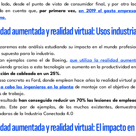
 lado, desde el punto de vista de consumidor final, y por otro la
do en cuenta que,
por primera vez,
en 2019 el gasto empresa
mo
.
idad aumentada y realidad virtual: Usos industri
aremos este análisis estudiando su impacto en el mundo profesion
 supuesto para la industria.
an ejemplos como el de Boeing,
que utiliza la realidad aumen
uiendo gracias a esta tecnología un aumento en la productividad e
ción de cableado en un 25%
.
aso concreto es Ford, donde emplean hace años la realidad virtual
 a cabo los ingenieros en la planta
de montaje con el objetivo de 
s de trabajo.
resultado
han conseguido reducir un 70% las lesiones de emplea
sto. Este par de ejemplos, de los muchos existentes, demuestr
tadoras de la Industria Conectada 4.0
idad aumentada y realidad virtual: El impacto en