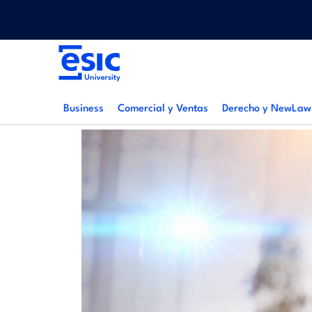
Pasar
Menu
al
top
contenido
Main
principal
navigation
Business
Comercial y Ventas
Derecho y NewLaw