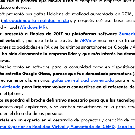
ok fue el primero que movió ficha
al comprar la empresa líder e
 desde entonces.
oft presentó sus gafas Hololens de realidad aumentada en 2016,
(
introduciendo la realidad mixta
), y después usó esa base tecn
d virtual (
Windows MR
).
on
presentó a finales de 2017 su plataforma software
Sumeri
ad virtual
, y por otro lado a través de
ARView
maximiza su tradic
santes capacidades en RA que los últimos smartphones de Google y 
e
ha sido claramente la empresa líder y que más interés ha demo
ivas
.
hecho tanto en software para la comunidad como en dispositivo
to estrella Google Glass, parece que fue demasiado prematuro
(
recisamente ahí, en unas
gafas de realidad aumentada
para el us
nvirtiendo
para intentar volver a convertirse en el referente de
n el Iphone.
to supondrá el broche definitivo necesario para que las tecnolo
ndades aquí explicadas, y se acaben convirtiendo en la gran revo
 en el día a día de las personas.
rtete en un experto en el desarrollo de proyectos y creación de c
ma Superior en Realidad Virtual y Aumentada
de ICEMD
.
Toda la 