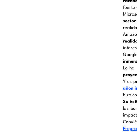
Facebo
fuerte
Micros
sector
realida
Amaz
realid
intere
Googl
inmers
Lo ha 
proyec
Y es p
años i
hizo co
Su éxi
las bo
impacto
Convié
Progra