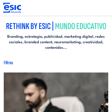
Pasar
al
contenido
principal
Main
RETHINK BY ESIC |
MUNDO EDUCATIVO
navigation
Branding, estrategia, publicidad, marketing digital, redes
sociales, branded content, neuromarketing, creatividad,
contenidos...
Filtros