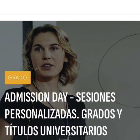
Pasar
al
contenido
Main
principal
navigation
GRADO
ADMISSION DAY - SESIONES
PERSONALIZADAS. GRADOS Y
TÍTULOS UNIVERSITARIOS