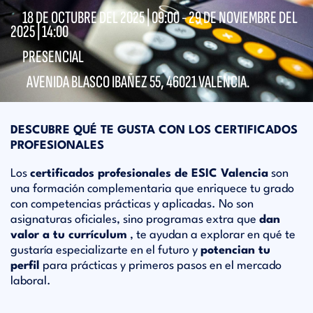
18 DE OCTUBRE DEL 2025 |
09:00
- 29 DE NOVIEMBRE DEL
2025 |
14:00
PRESENCIAL
AVENIDA BLASCO IBAÑEZ 55, 46021 VALENCIA.
DESCUBRE QUÉ TE GUSTA CON LOS CERTIFICADOS
PROFESIONALES
Los
certificados profesionales de ESIC Valencia
son
una formación complementaria que enriquece tu grado
con competencias prácticas y aplicadas. No son
asignaturas oficiales, sino programas extra que
dan
valor a tu currículum
, te ayudan a explorar en qué te
gustaría especializarte en el futuro y
potencian tu
perfil
para prácticas y primeros pasos en el mercado
laboral.