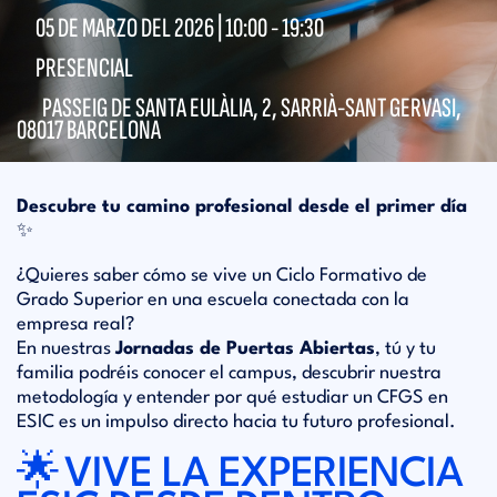
05 DE MARZO DEL 2026 |
10:00
-
19:30
PRESENCIAL
PASSEIG DE SANTA EULÀLIA, 2, SARRIÀ-SANT GERVASI,
08017 BARCELONA
Descubre tu camino profesional desde el primer día
✨
¿Quieres saber cómo se vive un Ciclo Formativo de
Grado Superior en una escuela conectada con la
empresa real?
En nuestras
Jornadas de Puertas Abiertas
, tú y tu
familia podréis conocer el campus, descubrir nuestra
metodología y entender por qué estudiar un CFGS en
ESIC es un impulso directo hacia tu futuro profesional.
🌟
VIVE LA EXPERIENCIA