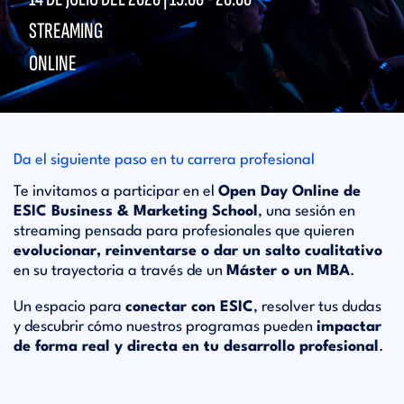
STREAMING
ONLINE
Da el siguiente paso en tu carrera profesional
Te invitamos a participar en el
Open Day Online de
ESIC Business & Marketing School
, una sesión en
streaming pensada para profesionales que quieren
evolucionar, reinventarse o dar un salto cualitativo
en su trayectoria a través de un
Máster o un MBA
.
Un espacio para
conectar con ESIC
, resolver tus dudas
y descubrir cómo nuestros programas pueden
impactar
de forma real y directa en tu desarrollo profesional
.