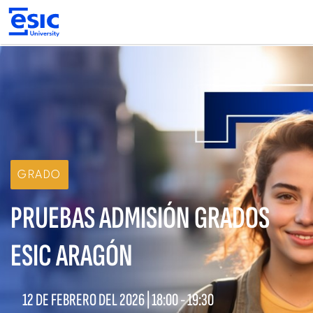
Pasar
al
contenido
principal
Main
navigation
GRADO
PRUEBAS ADMISIÓN GRADOS
ESIC ARAGÓN
12 DE FEBRERO DEL 2026 |
18:00
-
19:30