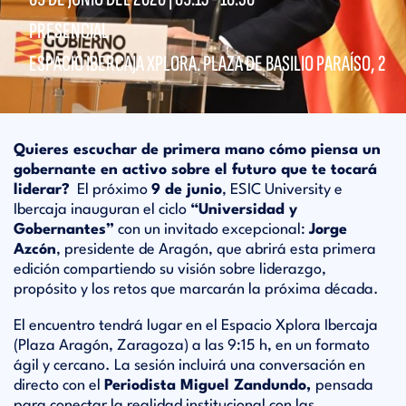
PRESENCIAL
ESPACIO IBERCAJA XPLORA. PLAZA DE BASILIO PARAÍSO, 2
Quieres escuchar de primera mano cómo piensa un
gobernante en activo sobre el futuro que te tocará
liderar?
El próximo
9 de junio
, ESIC University e
Ibercaja inauguran el ciclo
“Universidad y
Gobernantes”
con un invitado excepcional:
Jorge
Azcón
, presidente de Aragón, que abrirá esta primera
edición compartiendo su visión sobre liderazgo,
propósito y los retos que marcarán la próxima década.
El encuentro tendrá lugar en el Espacio Xplora Ibercaja
(Plaza Aragón, Zaragoza) a las 9:15 h, en un formato
ágil y cercano. La sesión incluirá una conversación en
directo con el
Periodista Miguel Zandundo,
pensada
para conectar la realidad institucional con las