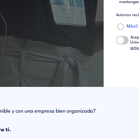
mantengas 
Autorizo rec
Móvil
Acep
Univ
acti
enible y con una empresa bien organizada?
a ti.