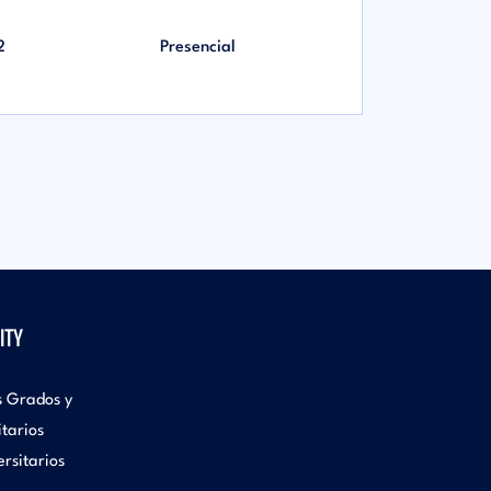
2
Presencial
ITY
s Grados y
itarios
rsitarios