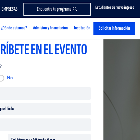
Estudiantes de nuevo ingreso
EMPRESAS
Encuentra tu programa
¿Dónde estamos?
Admisión y financiación
Institución
Solicitar información
RÍBETE EN EL EVENTO
?
No