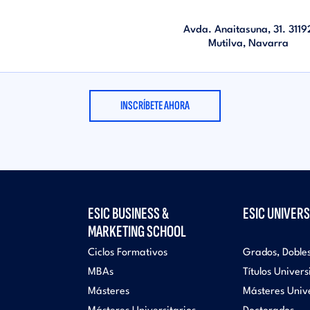
Avda. Anaitasuna, 31. 3119
Mutilva, Navarra
INSCRÍBETE AHORA
ESIC BUSINESS &
ESIC UNIVERS
MARKETING SCHOOL
Ciclos Formativos
Grados, Doble
MBAs
Títulos Univers
Másteres
Másteres Unive