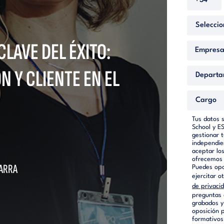
LAVE DEL ÉXITO:
N Y CLIENTE EN EL
Tus datos 
School y E
gestionar 
independie
aceptar lo
ofrecemos 
VARRA
Puedes opon
ejercitar 
de privaci
preguntas 
grabados y
oposición p
formativos