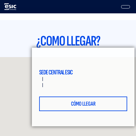
Pasar
al
contenido
Main
principal
navigation
¿COMO LLEGAR?
SEDE CENTRAL ESIC
|
|
CÓMO LLEGAR