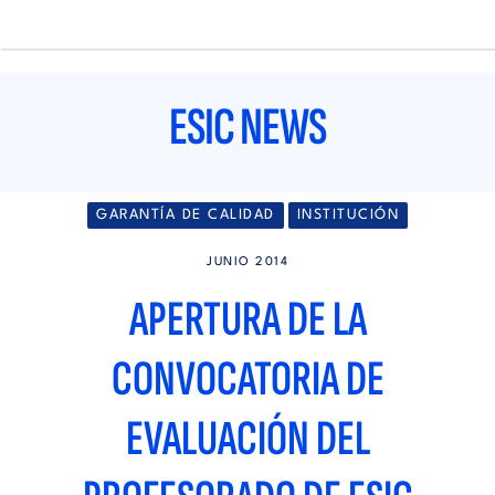
Pasar
al
contenido
Main
principal
navigation
ESIC NEWS
GARANTÍA DE CALIDAD
INSTITUCIÓN
JUNIO 2014
APERTURA DE LA
CONVOCATORIA DE
EVALUACIÓN DEL