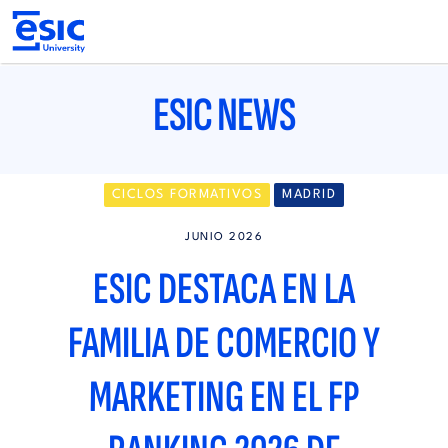
Pasar
al
contenido
principal
Main
navigation
ESIC NEWS
CICLOS FORMATIVOS
MADRID
JUNIO 2026
ESIC DESTACA EN LA
FAMILIA DE COMERCIO Y
MARKETING EN EL FP