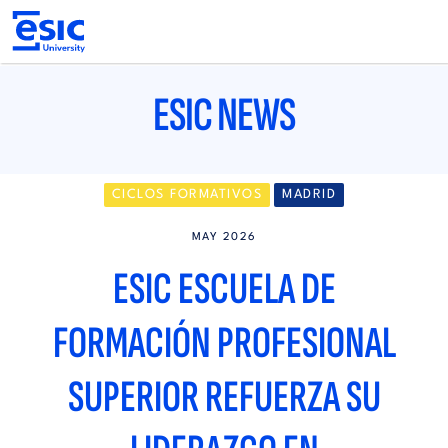
Pasar
al
contenido
principal
Main
navigation
ESIC NEWS
CICLOS FORMATIVOS
MADRID
MAY 2026
ESIC ESCUELA DE
FORMACIÓN PROFESIONAL
SUPERIOR REFUERZA SU