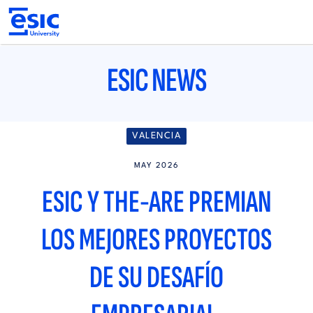
Pasar
al
contenido
principal
Main
navigation
ESIC NEWS
VALENCIA
MAY 2026
ESIC Y THE-ARE PREMIAN
LOS MEJORES PROYECTOS
DE SU DESAFÍO