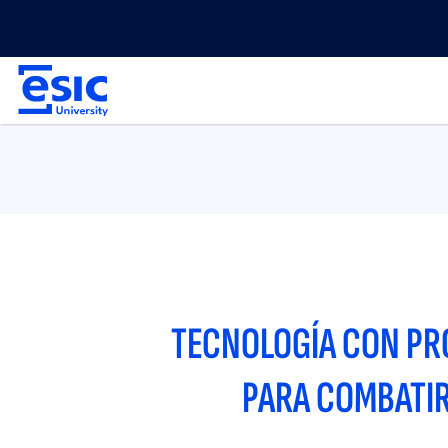
Pasar
Menu
al
top
contenido
Main
principal
navigation
TECNOLOGÍA CON PRO
PARA COMBATIR