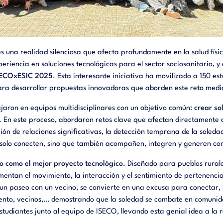
 una realidad silenciosa que afecta profundamente en la salud físic
iencia en soluciones tecnológicas para el sector sociosanitario, y
SECOxESIC 2025
. Esta interesante iniciativa ha movilizado a 150 es
ara desarrollar propuestas innovadoras que aborden este reto media
jaron en equipos multidisciplinares con un objetivo común:
crear so
. En este proceso, abordaron retos clave que afectan directamente a
cción de relaciones significativas, la detección temprana de la soled
o solo conecten, sino que también acompañen, integren y generen c
o como el mejor proyecto tecnológico.
Diseñado para pueblos rura
entan el movimiento, la interacción y el sentimiento de pertenenci
 un paseo con un vecino, se convierte en una excusa para conectar,
iento, vecinos,… demostrando que la soledad se combate en comunida
tudiantes junto al equipo de ISECO, llevando esta genial idea a la r