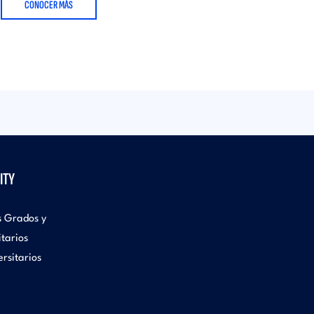
CONOCER MÁS
ITY
s Grados y
itarios
rsitarios