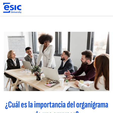
Pasar
al
contenido
principal
Main
navigation
¿Cuál es la importancia del organigrama