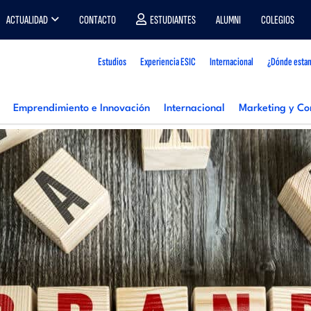
ACTUALIDAD
CONTACTO
ESTUDIANTES
ALUMNI
COLEGIOS
Estudios
Experiencia ESIC
Internacional
¿Dónde esta
Emprendimiento e Innovación
Internacional
Marketing y Co