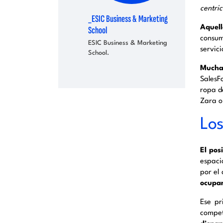
centric
_ESIC Business & Marketing
Aquel
School
consum
ESIC Business & Marketing
servic
School.
Muchas
SalesF
ropa d
Zara o
Los
El pos
espaci
por el
ocupa
Ese pr
compet