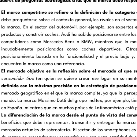
adores de preguntas estratégicas a las que la marca debe respo
El marco competitivo se refiere a la definición de la categorí
debe preguntarse sobre el contexto general, los rivales en el sec
la marca. En el sector del automóvil, por ejemplo, son expertos 
productos y construir coches. Audi ha sabido posicionarse entre lo
competidores como Mercedes Benz o BMW, mientras que la marc
indudablemente posicionados como coches deportivos. Otr
posicionamiento basado en la funcionalidad y el precio bajo y
encuentra la marca como una referencia.
El mercado objetivo es la reflexión sobre el mercado al que s
consumidor tipo
(en quien se quiere crear ese lugar en su mente
definido con la máxima precisión en la estrategia de posicion
mercado geográfico en el que la marca compite, ya que la percepc
mundo. La marca Massimo Dutti del grupo Inditex, por ejemplo, ti
en España, mientras que en muchos países de Latinoamérica está 
La diferenciación de la marca desde el punto de vista del con
beneficios que debe representar, transmitir y entregar la marca 
mercados actuales de sobreoferta. El sector de los smartphones e