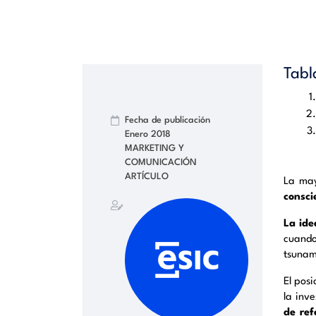
Tabl
Fecha de publicación
Enero 2018
MARKETING Y
COMUNICACIÓN
ARTÍCULO
La may
consci
La ide
cuando
tsunam
El pos
la inv
de ref