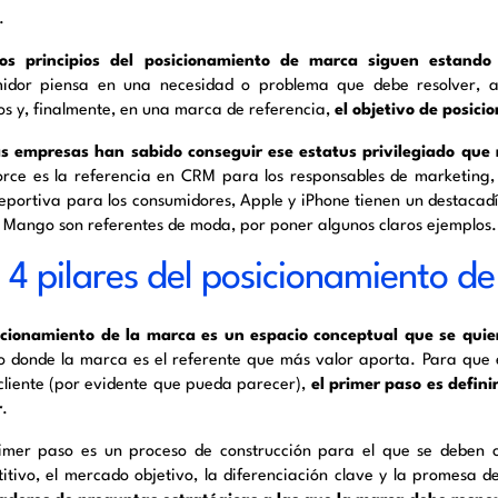
.
los principios del posicionamiento de marca siguen estand
idor piensa en una necesidad o problema que debe resolver, a
ios y, finalmente, en una marca de referencia,
el objetivo de posic
 empresas han sabido conseguir ese estatus privilegiado que 
orce es la referencia en CRM para los responsables de marketing,
eportiva para los consumidores, Apple y iPhone tienen un destacad
 Mango son referentes de moda, por poner algunos claros ejemplos.
 4 pilares del posicionamiento 
icionamiento de la marca es un espacio conceptual que se qui
o donde la marca es el referente que más valor aporta. Para que 
 cliente (por evidente que pueda parecer),
el primer paso es defini
r
.
imer paso es un proceso de construcción para el que se deben c
itivo, el mercado objetivo, la diferenciación clave y la promesa 