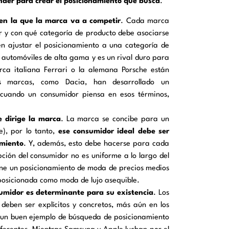
nder para crear el posicionamiento que busca
.
a en la que la marca va a competir
. Cada marca
tor y con qué categoría de producto debe asociarse
en ajustar el posicionamiento a una categoría de
s automóviles de alta gama y es un rival duro para
a italiana Ferrari o la alemana Porsche están
as marcas, como Dacia, han desarrollado un
, cuando un consumidor piensa en esos términos,
e dirige la marca
. La marca se concibe para un
), por lo tanto,
ese consumidor ideal debe ser
amiento
. Y, además, esto debe hacerse para cada
ión del consumidor no es uniforme a lo largo del
ene un posicionamiento de moda de precios medios
posicionada como moda de lujo asequible.
sumidor es determinante para su existencia
. Los
deben ser explícitos y concretos, más aún en los
s un buen ejemplo de búsqueda de posicionamiento