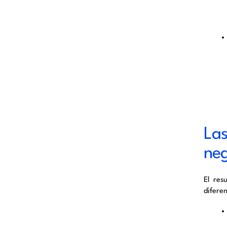
La
ne
El res
diferen