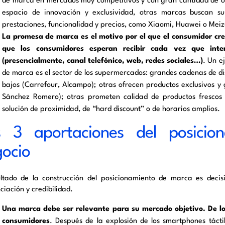
de marca en mercados muy competitivos y con gran cantidad de of
espacio de innovación y exclusividad, otras marcas buscan su
prestaciones, funcionalidad y precios, como Xiaomi, Huawei o Meiz
La promesa de marca es el motivo por el que el consumidor cre
que los consumidores esperan recibir cada vez que int
(presencialmente, canal telefónico, web, redes sociales…)
. Un e
de marca es el sector de los supermercados: grandes cadenas de di
bajos (Carrefour, Alcampo); otras ofrecen productos exclusivos y 
Sánchez Romero); otras prometen calidad de productos frescos
solución de proximidad, de “hard discount” o de horarios amplios.
s 3 aportaciones del posici
gocio
ultado de la construcción del posicionamiento de marca es deci
ciación y credibilidad.
Una marca debe ser relevante para su mercado objetivo. De lo 
consumidores
. Después de la explosión de los smartphones táct