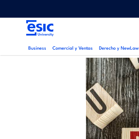
Pasar
Menu
al
top
contenido
Main
principal
navigation
Business
Comercial y Ventas
Derecho y NewLaw