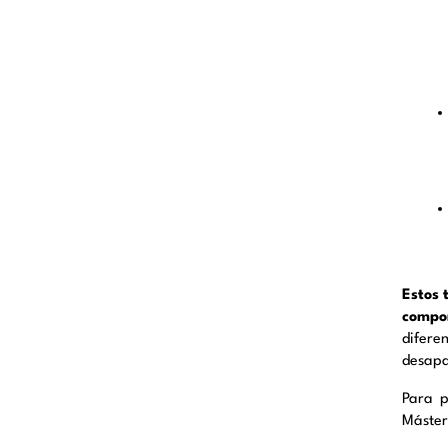
Estos 
compon
difere
desapa
Para p
Máster