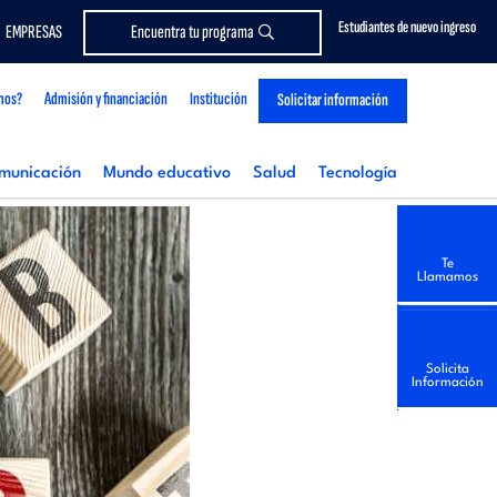
Estudiantes de nuevo ingreso
EMPRESAS
Encuentra tu programa
mos?
Admisión y financiación
Institución
Solicitar información
municación
Mundo educativo
Salud
Tecnología
Te
Llamamos
Solicita
Información