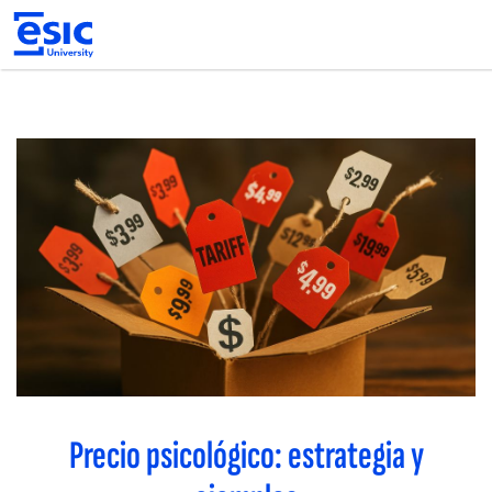
Pasar
al
contenido
principal
Main
navigation
Precio psicológico: estrategia y