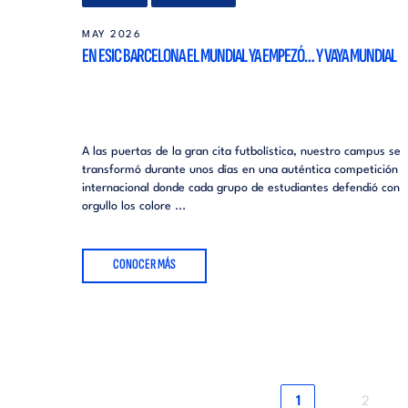
MAY 2026
EN ESIC BARCELONA EL MUNDIAL YA EMPEZÓ… Y VAYA MUNDIAL
A las puertas de la gran cita futbolística, nuestro campus se
transformó durante unos días en una auténtica competición
internacional donde cada grupo de estudiantes defendió con
orgullo los colore ...
CONOCER MÁS
Página
Página
1
2