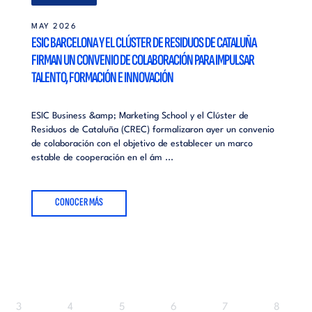
MAY 2026
ESIC BARCELONA Y EL CLÚSTER DE RESIDUOS DE CATALUÑA
FIRMAN UN CONVENIO DE COLABORACIÓN PARA IMPULSAR
TALENTO, FORMACIÓN E INNOVACIÓN
ESIC Business &amp; Marketing School y el Clúster de
Residuos de Cataluña (CREC) formalizaron ayer un convenio
de colaboración con el objetivo de establecer un marco
estable de cooperación en el ám ...
CONOCER MÁS
Página
Página
Página
Página
Página
Página
3
4
5
6
7
8