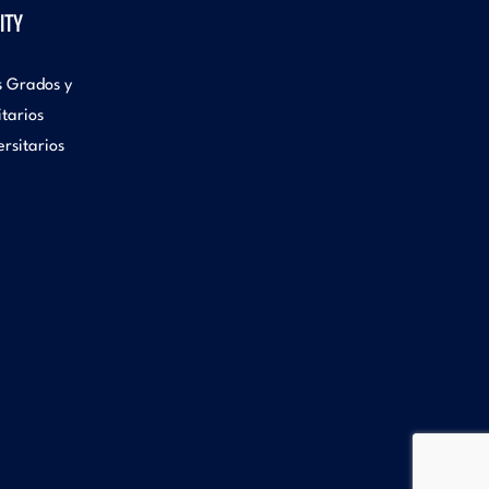
ITY
s Grados y
itarios
rsitarios