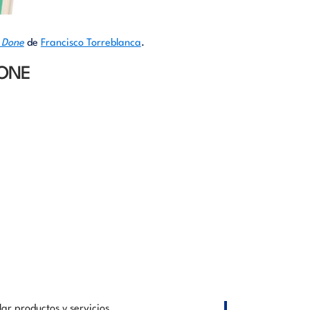
 Done
de
Francisco Torreblanca
.
DONE
ar productos y servicios.