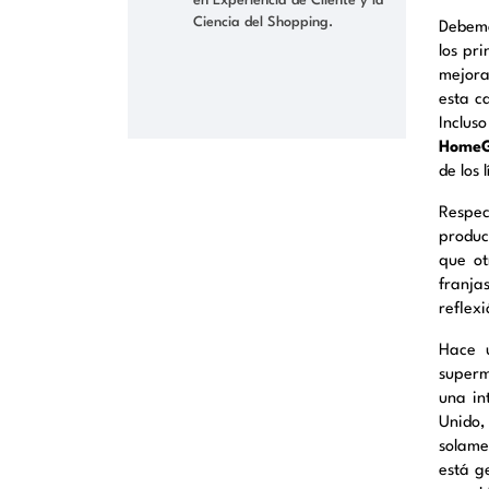
en Experiencia de Cliente y la
Ciencia del Shopping.
Debemo
los pr
mejora
esta c
Inclus
HomeG
de los 
Respec
produc
que ot
franja
reflex
Hace u
superm
una in
Unido,
solame
está g