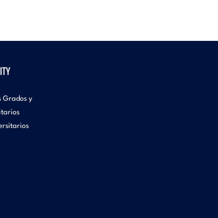
ITY
s Grados y
itarios
rsitarios