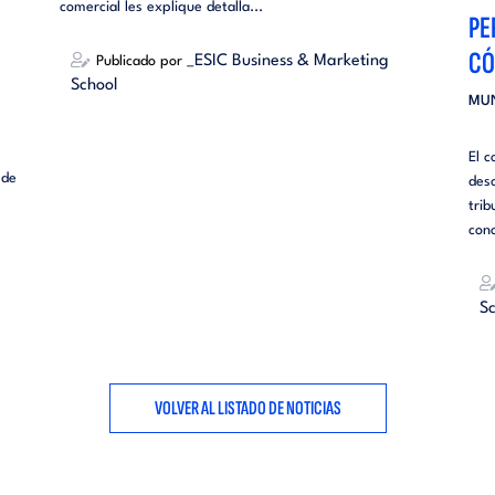
comercial les explique detalla...
PE
CÓ
_ESIC Business & Marketing
Publicado por
School
MU
El c
 de
desc
tri
con
Sc
VOLVER AL LISTADO DE NOTICIAS