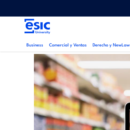
Pasar
Menu
al
top
contenido
Main
principal
navigation
Business
Comercial y Ventas
Derecho y NewLaw