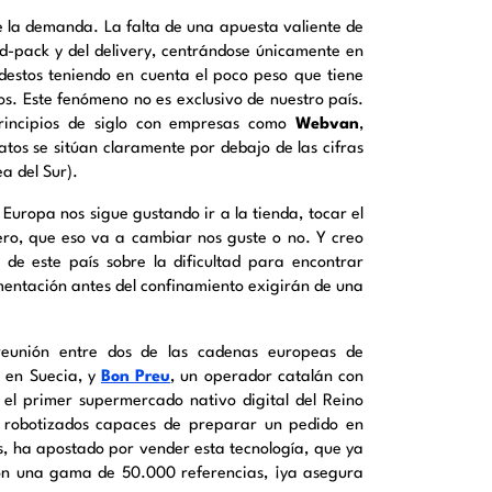
e la demanda. La falta de una apuesta valiente de
nd-pack y del delivery, centrándose únicamente en
destos teniendo en cuenta el poco peso que tiene
os. Este fenómeno no es exclusivo de nuestro país.
 principios de siglo con empresas como
Webvan
,
tos se sitúan claramente por debajo de las cifras
a del Sur).
Europa nos sigue gustando ir a la tienda, tocar el
ero, que eso va a cambiar nos guste o no. Y creo
 de este país sobre la dificultad para encontrar
mentación antes del confinamiento exigirán de una
reunión entre dos de las cadenas europeas de
er en Suecia, y
Bon Preu
, un operador catalán con
s el primer supermercado nativo digital del Reino
 robotizados capaces de preparar un pedido en
, ha apostado por vender esta tecnología, que ya
Con una gama de 50.000 referencias, ¡ya asegura