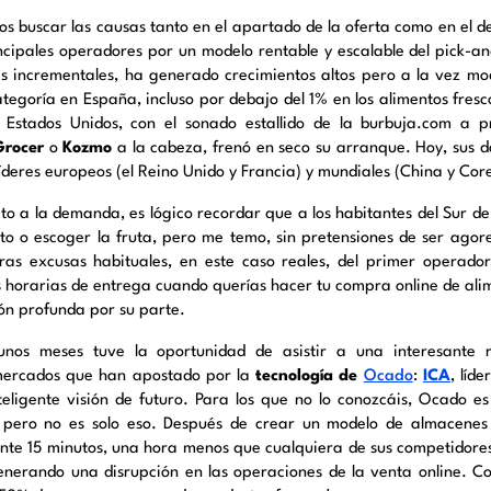
s buscar las causas tanto en el apartado de la oferta como en el d
incipales operadores por un modelo rentable y escalable del pick-a
s incrementales, ha generado crecimientos altos pero a la vez mo
ategoría en España, incluso por debajo del 1% en los alimentos fresc
o Estados Unidos, con el sonado estallido de la burbuja.com a
rocer
o
Kozmo
a la cabeza, frenó en seco su arranque. Hoy, sus da
líderes europeos (el Reino Unido y Francia) y mundiales (China y Core
to a la demanda, es lógico recordar que a los habitantes del Sur de 
to o escoger la fruta, pero me temo, sin pretensiones de ser agor
ras excusas habituales, en este caso reales, del primer operador
s horarias de entrega cuando querías hacer tu compra online de ali
ión profunda por su parte.
nos meses tuve la oportunidad de asistir a una interesante 
ercados que han apostado por la
tecnología de
Ocado
:
ICA
, líd
teligente visión de futuro. Para los que no lo conozcáis, Ocado e
 pero no es solo eso. Después de crear un modelo de almacenes
nte 15 minutos, una hora menos que cualquiera de sus competidores
enerando una disrupción en las operaciones de la venta online. 